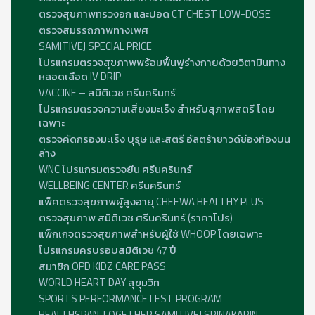
ตรวจสุขภาพทรวงอก และปอด CT CHEST LOW-DOSE
ตรวจสมรรถภาพทางเพศ
SAMITIVEJ SPECIAL PRICE
โปรแกรมตรวจสุขภาพพร้อมฟื้นฟูร่างกายด้วยวิตามินทาง
หลอดเลือด IV DRIP
VACCINE – สมิติเวช ศรีนครินทร์
โปรแกรมตรวจความเสี่ยงมะเร็ง สำหรับสุภาพสตรี โดย
เฉพาะ
ตรวจคัดกรองมะเร็ง บุรุษ และสตรี อัลตร้าซาวด์ช่องท้องบน
ล่าง
WNC โปรแกรมตรวจยีน ศรีนครินทร์
WELLBEING CENTER ศรีนครินทร์
แพ็คตรวจสุขภาพผู้สูงอายุ CHEEWA HEALTHY PLUS
ตรวจสุขภาพ สมิติเวช ศรีนครินทร์ (ราคาโปร)
แพ็กเกจตรวจสุขภาพสำหรับผู้ใช้ WHOOP โดยเฉพาะ
โปรแกรมครบรอบสมิติเวช 47 ปี
สมาชิก OPD KIDZ CARE PASS
WORLD HEART DAY สุขุุมวิท
SPORTS PERFORMANCETEST PROGRAM
HEALTHSPAN TOGETHER SAMITIVEJ SRINAKARIN