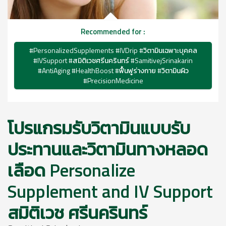
Recommended for :
#PersonalizedSupplements #IVDrip #วิตามินเฉพาะบุคคล
#IVSupport #สมิติเวชศรีนครินทร์ #SamitivejSrinakarin
#AntiAging #HealthBoost #ฟื้นฟูร่างกาย #วิตามินผิว
#PrecisionMedicine
โปรแกรมรับวิตามินแบบรับ
ประทานและวิตามินทางหลอด
เลือด Personalize
Supplement and IV Support
สมิติเวช ศรีนครินทร์