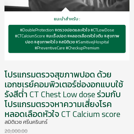
แนะนำสำหรับ :
#DoubleProtection #ตรวจปอดและหัวใจ #CTLowDose
#CTCalciumScore #มะเร็งปอด #หลอดเลือดหัวใจตีบ #สุขภาพ
ปอด #สุขภาพหัวใจ #สมิติเวช #SamitivejHospital
#PreventiveCare #CheckupPremium
โปรแกรมตรวจสุขภาพปอด ด้วย
เอกซเรย์คอมพิวเตอร์ช่องอกแบบใช้
รังสีต่ำ CT Chest Low dose ร่วมกับ
โปรแกรมตรวจหาความเสี่ยงโรค
หลอดเลือดหัวใจ CT Calcium score
สมิติเวช ศรีนครินทร์
20,000.00