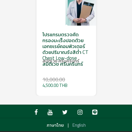
โปรแกรมตรวจคัด
กรองมะเร็งปอดด้วย
เอกซเรย์คอมพิวเตอร์
ด้วยปริมาณรังสีต่ำ CT
Chest Low-dose
สมิติเวช ศรีนครินทร์
สมิติเวช ศรีนครินทร์
10,000.00
4,500.00 THB
|
ภาษาไทย
English