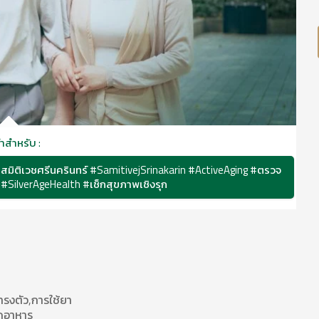
ำสำหรับ :
สมิติเวชศรีนครินทร์ #SamitivejSrinakarin #ActiveAging #ตรวจ
#SilverAgeHealth #เช็กสุขภาพเชิงรุก
ารทรงตัว,การใช้ยา
หนดอาหาร