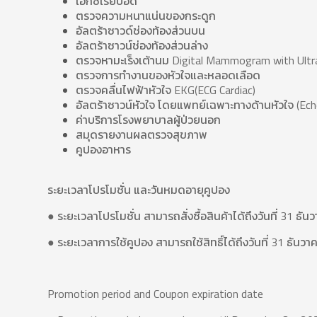
เอ็กซเรย์ปอด
ตรวจความหนาแน่นของกระดูก
อัลตร้าซาวด์ช่องท้องส่วนบน
อัลตร้าซาวน์ช่องท้องส่วนล่าง
ตรวจหามะเร็งเต้านม Digital Mammogram with Ul
ตรวจการทำงานของหัวใจและหลอดเลือด
ตรวจคลื่นไฟฟ้าหัวใจ EKG(ECG Cardiac)
อัลตร้าซาวน์หัวใจ โดยแพทย์เฉพาะทางด้านหัวใจ (E
ค่าบริการโรงพยาบาลผู้ป่วยนอก
สมุดรายงานผลตรวจสุขภาพ
คูปองอาหาร
ระยะเวลาโปรโมชั่น และวันหมดอายุคูปอง
● ระยะเวลาโปรโมชั่น สามารถสั่งซื้อสินค้าได้ถึงวันที่ 31 ธั
● ระยะเวลาการใช้คูปอง สามารถใช้สิทธิ์ได้ถึงวันที่ 31 ธันว
Promotion period and Coupon expiration date