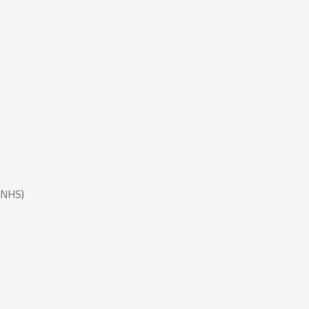
 )( NHS)
)