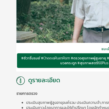
แนะน
#ชีวารื่นรมย์ #CheevaRuenRom #ตรวจสุขภาพผู้สูงอายุ #
มวลกระดูก #สุขภาพสตรี60Plus 
ดูรายละเอียด
รายการตรวจ
ประเมินสุขภาพผู้สูงอายุองค์รวม ประเมินความจำ,ก
ประเมินภาวะโภชนาการและให้คำปรึกษา โดยนักกำ