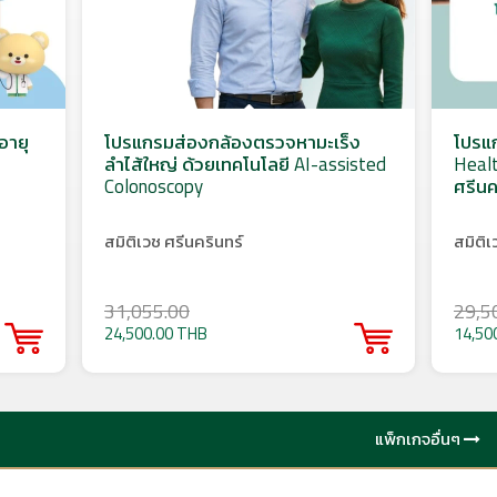
อายุ
โปรแกรมส่องกล้องตรวจหามะเร็ง
โปรแ
ลำไส้ใหญ่ ด้วยเทคโนโลยี AI-assisted
Healt
Colonoscopy
ศรีนค
สมิติเวช ศรีนครินทร์
สมิติเ
31,055.00
29,5
24,500.00 THB
14,50
แพ็กเกจอื่นๆ