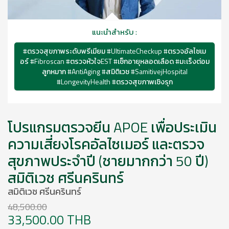
แนะนำสำหรับ :
#ตรวจสุขภาพระดับพรีเมียม #UltimateCheckup #ตรวจอัลไซเม
อร์ #Fibroscan #ตรวจหัวใจEST #เช็กอายุหลอดเลือด #มะเร็งต่อม
ลูกหมาก #AntiAging #สมิติเวช #SamitivejHospital
#LongevityHealth #ตรวจสุขภาพเชิงรุก
โปรแกรมตรวจยีน APOE เพื่อประเมิน
ความเสี่ยงโรคอัลไซเมอร์ และตรวจ
สุขภาพประจำปี (ชายมากกว่า 50 ปี)
สมิติเวช ศรีนครินทร์
สมิติเวช ศรีนครินทร์
48,500.00
33,500.00 THB