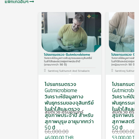
แพ็กเกจอื่นๆ
โปรแกรมตรวจ
โปรแกรมตร
Gutmicrobiome
Gutmicrobi
วิเคราะห์ข้อมูลทาง
วิเคราะห์ข้อ
พันธุกรรมของจุลินทรีย์
พันธุกรรมของ
ในลำไส้และตรวจ
ในลำไส้และ
สมิติเวช ศรีนครินทร์
สมิติเวช ศรีนค
สุขภาพประจำปี สำหรับ
สุขภาพประจำ
สุภาพบุรุษ อายุมากกว่า
สุภาพสตรี อ
50 ปี
50 ปี
66,000.00
69,000.00
46,000.00 THB
53,000.00 TH