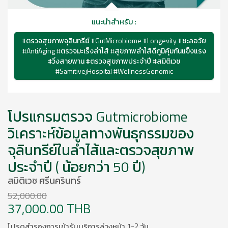
แนะนำสำหรับ :
#ตรวจสุขภาพจุลินทรีย์ #GutMicrobiome #Longevity #ชะลอวัย
#AntiAging #ตรวจมะเร็งลำไส้ #สุขภาพลำไส้ดีภูมิคุ้มกันแข็งแรง
#วิ่งสายพาน #ตรวจสุขภาพประจำปี #สมิติเวช
#SamitivejHospital #WellnessGenomic
โปรแกรมตรวจ Gutmicrobiome
วิเคราะห์ข้อมูลทางพันธุกรรมของ
จุลินทรีย์ในลำไส้และตรวจสุขภาพ
ประจำปี ( น้อยกว่า 50 ปี)
สมิติเวช ศรีนครินทร์
52,000.00
37,000.00 THB
โปรดสำรองการเข้ารับบริการล่วงหน้า 1-2 วัน