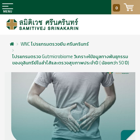
0
WNC โปรแกรมตรวจยีน ศรีนครินทร์
โปรแกรมตรวจ Gutmicrobiome วิเคราะห์ข้อมูลทางพันธุกรรม
ของจุลินทรีย์ในลำไส้และตรวจสุขภาพประจำปี ( น้อยกว่า 50 ปี)